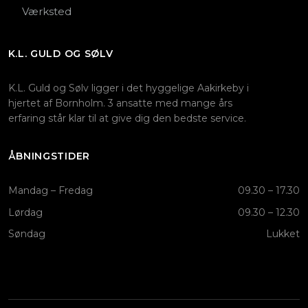
Værksted
K.L. GULD OG SØLV
​K.L. Guld og Sølv ligger i det hyggelige Aakirkeby i
hjertet af Bornholm. 3 ansatte med mange års
erfaring står klar til at give dig den bedste service.
ÅBNINGSTIDER
Mandag – Fredag
09.30 – 17.30​
Lørdag
09.30 – 12.30​
Søndag
Lukket