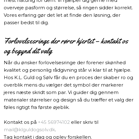
mest naturlig for dem. Vi hjælper dig gerne med
overveje pasform og størrelse, så ringen sidder korrekt.
Vores erfaring gør det let at finde den løsning, der
passer bedst til dig.
Forlovelsesringe der rører hjertet – kontakt os
og begynd dit valg
Når du ønsker forlovelsesringe der forener skønhed
kvalitet og personlig rådgivning står vi klar til at hjælpe.
Hos K.L. Guld og Sølv får du en proces der skaber ro og
overblik mens du vælger det symbol der markerer
jeres næste skridt som par. Vi guider dig gennem
materialer størrelser og design så du træffer et valg der
føles rigtigt fra første øjeblik.
Kontakt os på
+45 56974102
eller skriv til
mail@klguldogsolv.dk
.
Tag kontakt i dag og oplev forskellen.