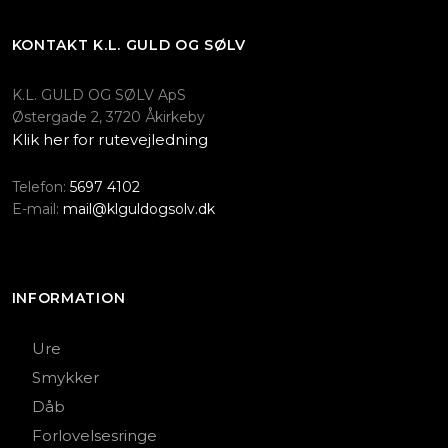
KONTAKT ​K.L. GULD OG SØLV
K.L. GULD OG SØLV ApS
Østergade 2, 3720 Åkirkeby
Klik her for rutevejledning
Telefon:
5697 4102
E-mail:
mail@klguldogsolv.dk
INFORMATION
Ure
Smykker
Dåb
Forlovelsesringe