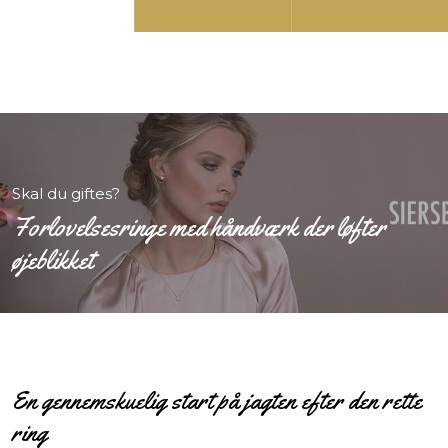
​Skal du giftes?
Forlovelsesringe med håndværk der løfter
øjeblikket
En gennemskuelig start på jagten efter den rette
ring